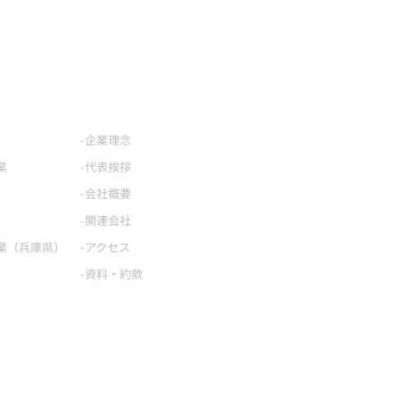
企業情報
安全への取り組み
-企業理念
SDGsへの取り組み
業
-代表挨拶
採用情報
-会社概要
お知らせ
-関連会社
お問い合わせ
業（兵庫県）
-アクセス
プライバシーポリシー
-資料・約款