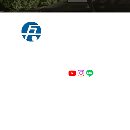
​株式会社ヒョウコウ
〒657-0854 神戸市灘区摩耶埠頭1番地
TEL：078-801-2944
FAX：078-801-2988
Copyright © Hyoko ALL Right Resrved.