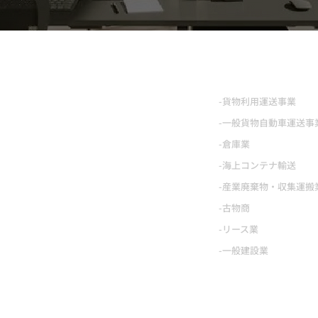
事業内容
-貨物利用運送事業
-一般貨物自動車運送事
-倉庫業
-海上コンテナ輸送
-産業廃棄物・収集運搬
-古物商
-リース業
-一般建設業